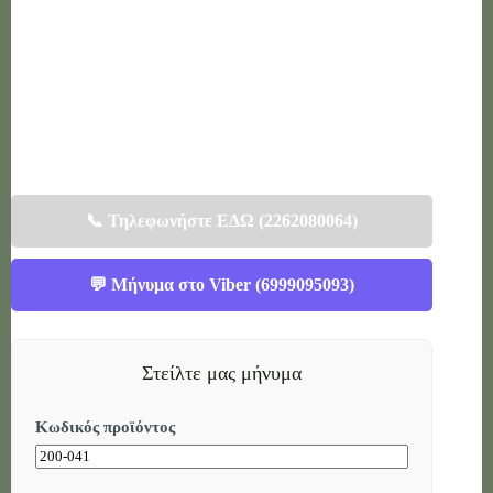
📞 Τηλεφωνήστε ΕΔΩ (2262080064)
💬 Μήνυμα στο Viber (6999095093)
Στείλτε μας μήνυμα
Μ
Κωδικός προϊόντος
ή
ν
υ
μ