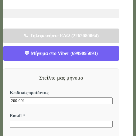
📞 Τηλεφωνήστε ΕΔΩ (2262080064)
💬 Μήνυμα στο Viber (6999095093)
Στείλτε μας μήνυμα
Κωδικός προϊόντος
Μ
Email
*
ή
ν
υ
μ