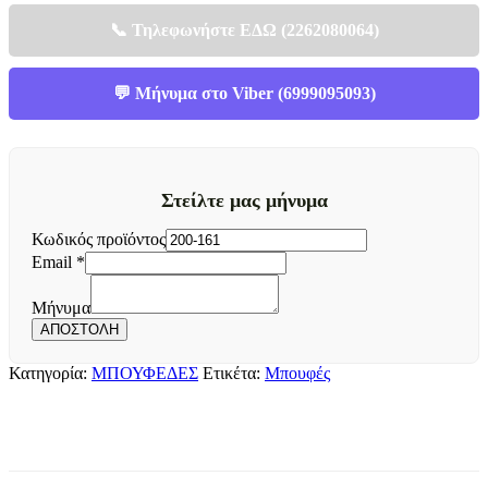
📞 Τηλεφωνήστε ΕΔΩ (2262080064)
💬 Μήνυμα στο Viber (6999095093)
Στείλτε μας μήνυμα
Κωδικός προϊόντος
Email
*
Μήνυμα
Κωδικός
Μήνυμα
προϊόντος
ΑΠΟΣΤΟΛΗ
Κατηγορία:
ΜΠΟΥΦΕΔΕΣ
Ετικέτα:
Μπουφές