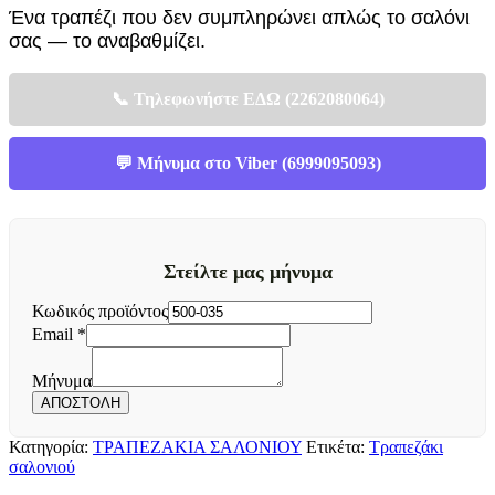
Ένα τραπέζι που δεν συμπληρώνει απλώς το σαλόνι
σας — το αναβαθμίζει.
📞 Τηλεφωνήστε ΕΔΩ (2262080064)
💬 Μήνυμα στο Viber (6999095093)
Στείλτε μας μήνυμα
Κωδικός προϊόντος
Email
*
Μήνυμα
προϊόντος
Μήνυμα
Κωδικός
ΑΠΟΣΤΟΛΗ
Κατηγορία:
ΤΡΑΠΕΖΑΚΙΑ ΣΑΛΟΝΙΟΥ
Ετικέτα:
Τραπεζάκι
σαλονιού