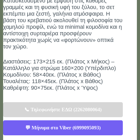
Κατασκευασμένο με έμφαση στις καθαρές
γραμμές και τη φυσική υφή του ξύλου, το σετ
εκπέμπει μια ζεστή, γαλήνια ατμόσφαιρα. Η
βάση του κρεβατιού ακολουθεί τη φιλοσοφία του
χαμηλού προφίλ, ενώ τα minimal κομοδίνα και η
αντίστοιχη συρταριέρα προσφέρουν
πρακτικότητα χωρίς να «φορτώνουν» οπτικά
τον χώρο.
Διαστάσεις: 173×215 εκ. (Πλάτος x Μήκος) –
Κατάλληλο για στρώμα 160×200 (Υπέρδιπλο)
Κομοδίνου: 58×40εκ. (Πλάτος x Βάθος)
Τουαλέτας: 118×45εκ. (Πλάτος x Βάθος)
Καθρέφτη: 90×75εκ. (Πλάτος x Ύψος)
📞 Τηλεφωνήστε ΕΔΩ (2262080064)
💬 Μήνυμα στο Viber (6999095093)