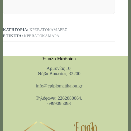
κ
ό
ς
Μ
ή
ν
ΚΑΤΗΓΟΡΊΑ:
ΚΡΕΒΑΤΟΚΑΜΑΡΕΣ
υ
μ
ΕΤΙΚΈΤΑ:
ΚΡΕΒΑΤΟΚΆΜΑΡΑ
α
Έπιπλο Ματθαίου
Αρμονίας 10,
Θήβα Βοιωτίας, 32200
info@epiplomatthaiou.gr
Τηλέφωνα: 2262080064,
6999095093