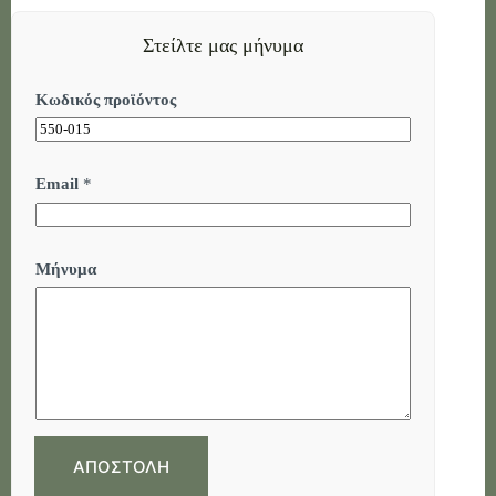
Στείλτε μας μήνυμα
Κωδικός προϊόντος
Email
*
π
Μήνυμα
ρ
ο
ϊ
ό
ν
τ
ο
ς
Κ
ω
δ
ΑΠΟΣΤΟΛΗ
ι