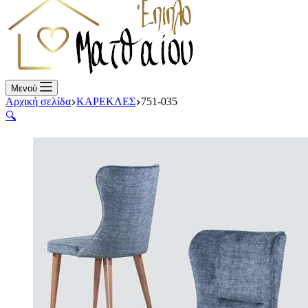
Μενού
Αρχική σελίδα
ΚΑΡΕΚΛΕΣ
751-035
🔍