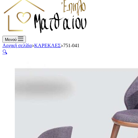
Μενού
Αρχική σελίδα
ΚΑΡΕΚΛΕΣ
751-041
🔍