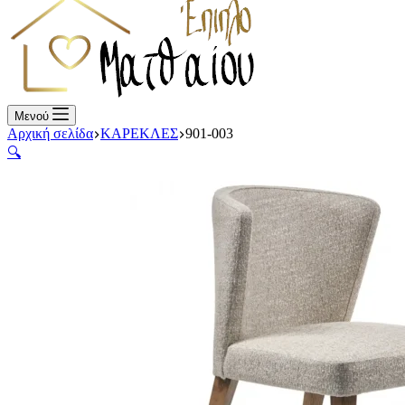
Μενού
Αρχική σελίδα
ΚΑΡΕΚΛΕΣ
901-003
🔍