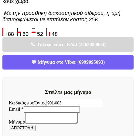
κάθε χώρο.
Με την προσθήκη διακοσμητικού σίδερου, η τιμή
διαμορφώνεται με επιπλέον κόστος 25€.
88
60
52
48
📞 Τηλεφωνήστε ΕΔΩ (2262080064)
💬 Μήνυμα στο Viber (6999095093)
Στείλτε μας μήνυμα
προϊόντος
Κωδικός προϊόντος
Μήνυμα
Email
*
Κωδικός
Μήνυμα
ΑΠΟΣΤΟΛΗ