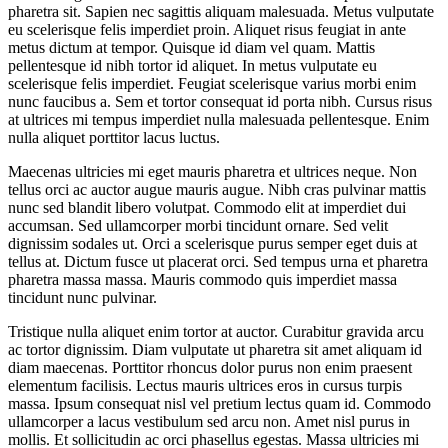
pharetra sit. Sapien nec sagittis aliquam malesuada. Metus vulputate
eu scelerisque felis imperdiet proin. Aliquet risus feugiat in ante
metus dictum at tempor. Quisque id diam vel quam. Mattis
pellentesque id nibh tortor id aliquet. In metus vulputate eu
scelerisque felis imperdiet. Feugiat scelerisque varius morbi enim
nunc faucibus a. Sem et tortor consequat id porta nibh. Cursus risus
at ultrices mi tempus imperdiet nulla malesuada pellentesque. Enim
nulla aliquet porttitor lacus luctus.
Maecenas ultricies mi eget mauris pharetra et ultrices neque. Non
tellus orci ac auctor augue mauris augue. Nibh cras pulvinar mattis
nunc sed blandit libero volutpat. Commodo elit at imperdiet dui
accumsan. Sed ullamcorper morbi tincidunt ornare. Sed velit
dignissim sodales ut. Orci a scelerisque purus semper eget duis at
tellus at. Dictum fusce ut placerat orci. Sed tempus urna et pharetra
pharetra massa massa. Mauris commodo quis imperdiet massa
tincidunt nunc pulvinar.
Tristique nulla aliquet enim tortor at auctor. Curabitur gravida arcu
ac tortor dignissim. Diam vulputate ut pharetra sit amet aliquam id
diam maecenas. Porttitor rhoncus dolor purus non enim praesent
elementum facilisis. Lectus mauris ultrices eros in cursus turpis
massa. Ipsum consequat nisl vel pretium lectus quam id. Commodo
ullamcorper a lacus vestibulum sed arcu non. Amet nisl purus in
mollis. Et sollicitudin ac orci phasellus egestas. Massa ultricies mi