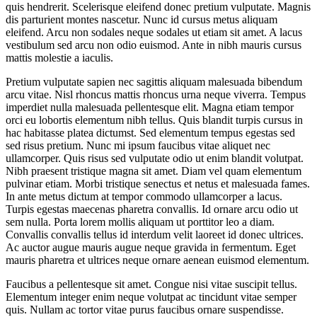
quis hendrerit. Scelerisque eleifend donec pretium vulputate. Magnis
dis parturient montes nascetur. Nunc id cursus metus aliquam
eleifend. Arcu non sodales neque sodales ut etiam sit amet. A lacus
vestibulum sed arcu non odio euismod. Ante in nibh mauris cursus
mattis molestie a iaculis.
Pretium vulputate sapien nec sagittis aliquam malesuada bibendum
arcu vitae. Nisl rhoncus mattis rhoncus urna neque viverra. Tempus
imperdiet nulla malesuada pellentesque elit. Magna etiam tempor
orci eu lobortis elementum nibh tellus. Quis blandit turpis cursus in
hac habitasse platea dictumst. Sed elementum tempus egestas sed
sed risus pretium. Nunc mi ipsum faucibus vitae aliquet nec
ullamcorper. Quis risus sed vulputate odio ut enim blandit volutpat.
Nibh praesent tristique magna sit amet. Diam vel quam elementum
pulvinar etiam. Morbi tristique senectus et netus et malesuada fames.
In ante metus dictum at tempor commodo ullamcorper a lacus.
Turpis egestas maecenas pharetra convallis. Id ornare arcu odio ut
sem nulla. Porta lorem mollis aliquam ut porttitor leo a diam.
Convallis convallis tellus id interdum velit laoreet id donec ultrices.
Ac auctor augue mauris augue neque gravida in fermentum. Eget
mauris pharetra et ultrices neque ornare aenean euismod elementum.
Faucibus a pellentesque sit amet. Congue nisi vitae suscipit tellus.
Elementum integer enim neque volutpat ac tincidunt vitae semper
quis. Nullam ac tortor vitae purus faucibus ornare suspendisse.